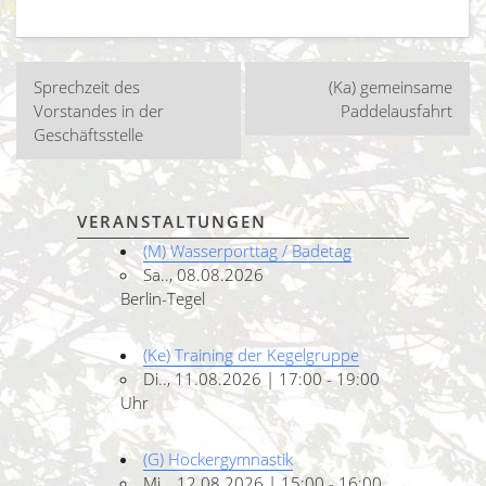
Beitragsnavigation
Sprechzeit des
(Ka) gemeinsame
Vorstandes in der
Paddelausfahrt
Geschäftsstelle
VERANSTALTUNGEN
(M) Wasserporttag / Badetag
Sa.., 08.08.2026
Berlin-Tegel
(Ke) Training der Kegelgruppe
Di.., 11.08.2026 | 17:00 - 19:00
Uhr
(G) Hockergymnastik
Mi.., 12.08.2026 | 15:00 - 16:00