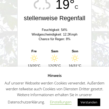
19°
C
stellenweise Regenfall
Feuchtigkeit: 54%
Windgeschwindigkeit: 12.2Kmph
Chance für Regen: 8%
Fre
Sam
Son
13/20°C
12/25°C
16/31°C
Hinweis
Powered by
Wetter2.com
Auf unserer Webseite werden Cookies verwendet. Außerdem
werden teilweise auch Cookies von Diensten Dritter gesetzt.
Weitere Informationen erhalten Sie in unserer
German
Impressum
Datenschutz
Sitemap
Datenschutzerklärung.
Einstellungen
Verstanden
Penguin WordPress Theme kreiert von WPZOO