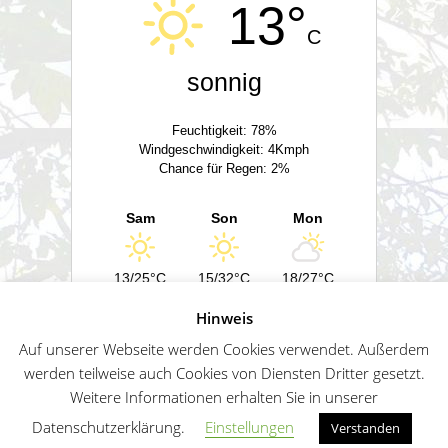
13°
C
sonnig
Feuchtigkeit: 78%
Windgeschwindigkeit: 4Kmph
Chance für Regen: 2%
Sam
Son
Mon
13/25°C
15/32°C
18/27°C
Hinweis
Powered by
Wetter2.com
Auf unserer Webseite werden Cookies verwendet. Außerdem
werden teilweise auch Cookies von Diensten Dritter gesetzt.
Weitere Informationen erhalten Sie in unserer
German
Impressum
Datenschutz
Sitemap
Datenschutzerklärung.
Einstellungen
Verstanden
Penguin WordPress Theme kreiert von WPZOO