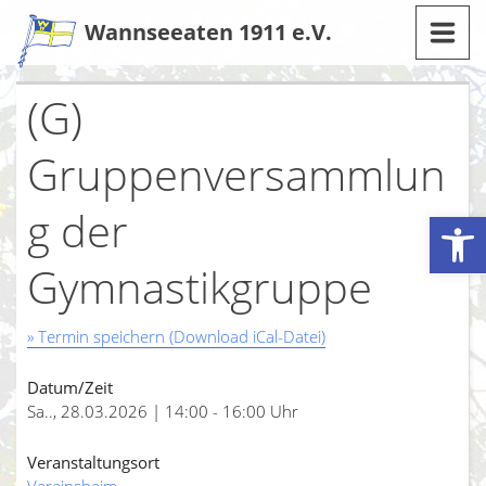
Zum
Wannseeaten 1911 e.V.
Inhalt
(G)
Gruppenversammlun
g der
Werkzeugleiste öffnen
Gymnastikgruppe
» Termin speichern (Download iCal-Datei)
Datum/Zeit
Sa.., 28.03.2026 | 14:00 - 16:00 Uhr
Veranstaltungsort
Vereinsheim