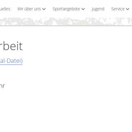
uelles
Wir über uns
Sportangebote
Jugend
Service
beit
al-Datei)
hr