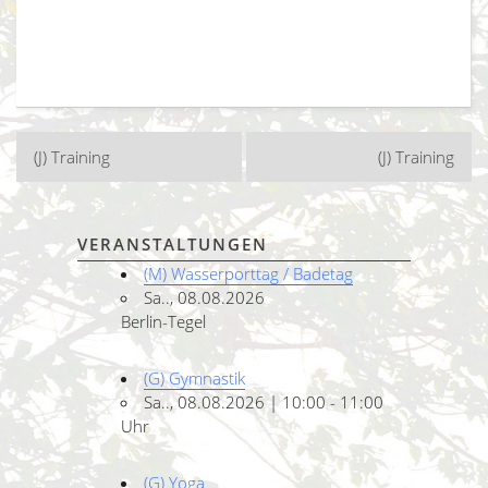
Beitragsnavigation
(J) Training
(J) Training
VERANSTALTUNGEN
(M) Wasserporttag / Badetag
Sa.., 08.08.2026
Berlin-Tegel
(G) Gymnastik
Sa.., 08.08.2026 | 10:00 - 11:00
Uhr
(G) Yoga