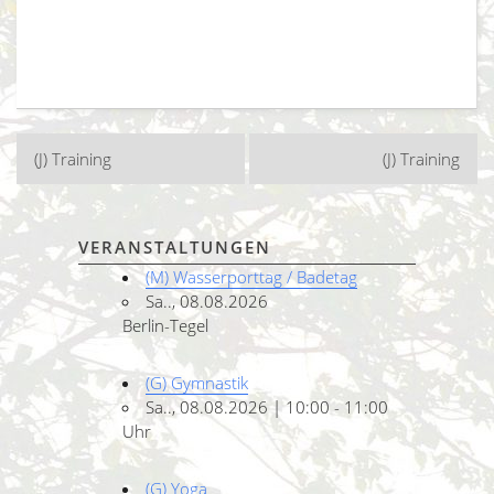
Beitragsnavigation
(J) Training
(J) Training
VERANSTALTUNGEN
(M) Wasserporttag / Badetag
Sa.., 08.08.2026
Berlin-Tegel
(G) Gymnastik
Sa.., 08.08.2026 | 10:00 - 11:00
Uhr
(G) Yoga