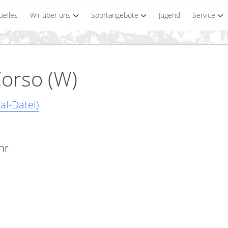
uelles
Wir über uns
Sportangebote
Jugend
Service
Corso (W)
al-Datei)
hr