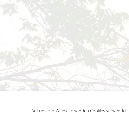
Auf unserer Webseite werden Cookies verwendet. A
German
Impressum
Datenschutz
Sitemap
Penguin WordPress Theme kreiert von WPZOO