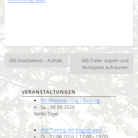
Beitragsnavigation
(M) Snackabend – Auftakt
(M) Trailer stapeln und
Bootsplatz aufräumen
VERANSTALTUNGEN
(M) Wasserporttag / Badetag
Sa.., 08.08.2026
Berlin-Tegel
(Ke) Training der Kegelgruppe
Di.., 11.08.2026 | 17:00 - 19:00