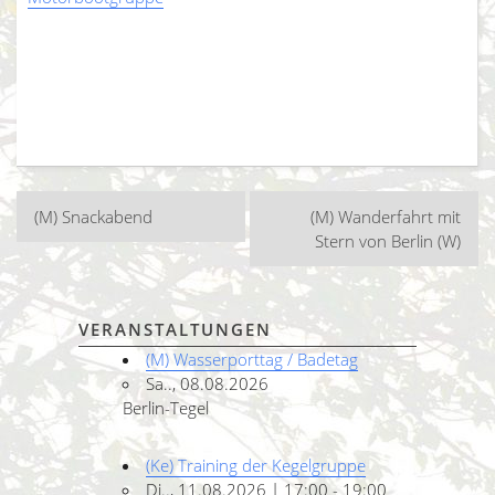
Beitragsnavigation
(M) Snackabend
(M) Wanderfahrt mit
Stern von Berlin (W)
VERANSTALTUNGEN
(M) Wasserporttag / Badetag
Sa.., 08.08.2026
Berlin-Tegel
(Ke) Training der Kegelgruppe
Di.., 11.08.2026 | 17:00 - 19:00