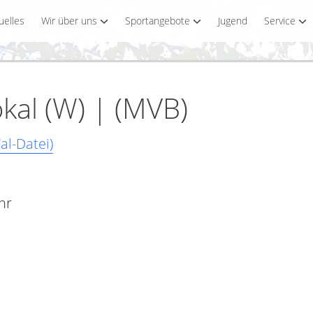
uelles
Wir über uns
Sportangebote
Jugend
Service
kal (W) | (MVB)
al-Datei)
hr