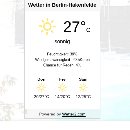
Wetter in Berlin-Hakenfelde
27°
C
sonnig
Feuchtigkeit: 39%
Windgeschwindigkeit: 20.5Kmph
Chance für Regen: 4%
Don
Fre
Sam
20/27°C
14/20°C
12/25°C
Powered by
Wetter2.com