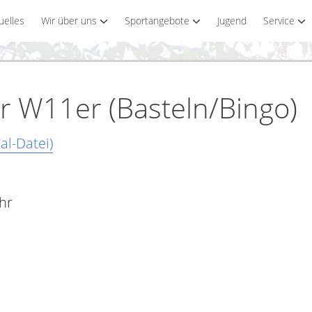
uelles
Wir über uns
Sportangebote
Jugend
Service
ür W11er (Basteln/Bingo)
al-Datei)
Uhr