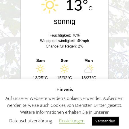
13°
C
sonnig
Feuchtigkeit: 78%
Windgeschwindigkeit: 4Kmph
Chance für Regen: 2%
Sam
Son
Mon
13/25°C
15/32°C
18/27°C
Hinweis
Powered by
Wetter2.com
Auf unserer Webseite werden Cookies verwendet. Außerdem
werden teilweise auch Cookies von Diensten Dritter gesetzt.
Weitere Informationen erhalten Sie in unserer
German
Impressum
Datenschutz
Sitemap
Datenschutzerklärung.
Einstellungen
Verstanden
Penguin WordPress Theme kreiert von WPZOO