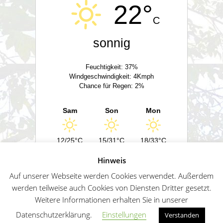
22°
C
sonnig
Feuchtigkeit: 37%
Windgeschwindigkeit: 4Kmph
Chance für Regen: 2%
Sam
Son
Mon
12/25°C
15/31°C
18/33°C
Hinweis
Powered by
Wetter2.com
Auf unserer Webseite werden Cookies verwendet. Außerdem
werden teilweise auch Cookies von Diensten Dritter gesetzt.
Weitere Informationen erhalten Sie in unserer
German
Impressum
Datenschutz
Sitemap
Datenschutzerklärung.
Einstellungen
Verstanden
Penguin WordPress Theme kreiert von WPZOO