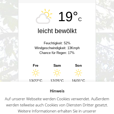
19°
C
leicht bewölkt
Feuchtigkeit: 52%
Windgeschwindigkeit: 13Kmph
Chance für Regen: 17%
Fre
Sam
Son
13/22°C
12/25°C
16/31°C
Hinweis
Powered by
Wetter2.com
Auf unserer Webseite werden Cookies verwendet. Außerdem
werden teilweise auch Cookies von Diensten Dritter gesetzt.
Weitere Informationen erhalten Sie in unserer
German
Impressum
Datenschutz
Sitemap