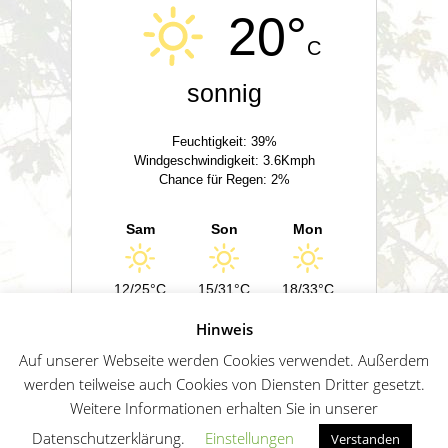
20°
C
sonnig
Feuchtigkeit: 39%
Windgeschwindigkeit: 3.6Kmph
Chance für Regen: 2%
Sam
Son
Mon
12/25°C
15/31°C
18/33°C
Hinweis
Powered by
Wetter2.com
Auf unserer Webseite werden Cookies verwendet. Außerdem
werden teilweise auch Cookies von Diensten Dritter gesetzt.
Weitere Informationen erhalten Sie in unserer
German
Impressum
Datenschutz
Sitemap
Datenschutzerklärung.
Einstellungen
Verstanden