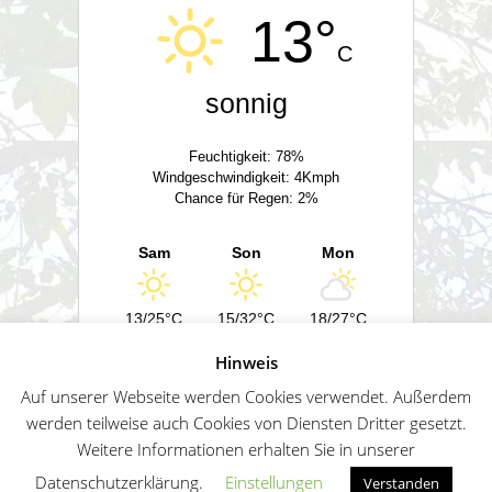
13°
C
sonnig
Feuchtigkeit: 78%
Windgeschwindigkeit: 4Kmph
Chance für Regen: 2%
Sam
Son
Mon
13/25°C
15/32°C
18/27°C
Hinweis
Powered by
Wetter2.com
Auf unserer Webseite werden Cookies verwendet. Außerdem
werden teilweise auch Cookies von Diensten Dritter gesetzt.
Weitere Informationen erhalten Sie in unserer
German
Impressum
Datenschutz
Sitemap
Datenschutzerklärung.
Einstellungen
Verstanden