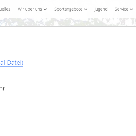
uelles
Wir über uns
Sportangebote
Jugend
Service
al-Datei)
hr