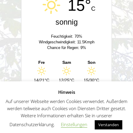
15°
C
sonnig
Feuchtigkeit: 70%
Windgeschwindigkeit: 11.5Kmph
Chance für Regen: 9%
Fre
Sam
Son
14/21°C
12/25°C
15/30°C
Hinweis
Powered by
Wetter2.com
Auf unserer Webseite werden Cookies verwendet. Außerdem
werden teilweise auch Cookies von Diensten Dritter gesetzt.
Weitere Informationen erhalten Sie in unserer
German
Impressum
Datenschutz
Sitemap
Datenschutzerklärung.
Einstellungen
Verstanden
Penguin WordPress Theme kreiert von WPZOO