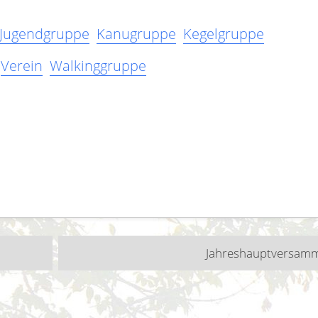
Jugendgruppe
Kanugruppe
Kegelgruppe
Verein
Walkinggruppe
n
Jahreshauptversam