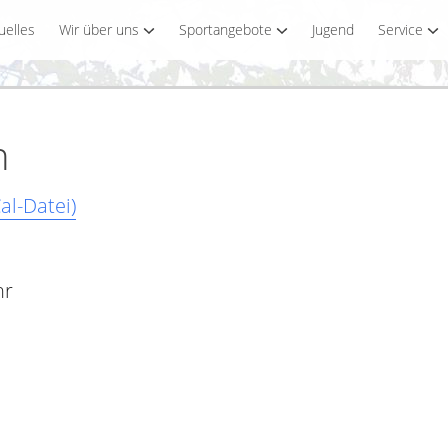
uelles
Wir über uns
Sportangebote
Jugend
Service
n
al-Datei)
hr